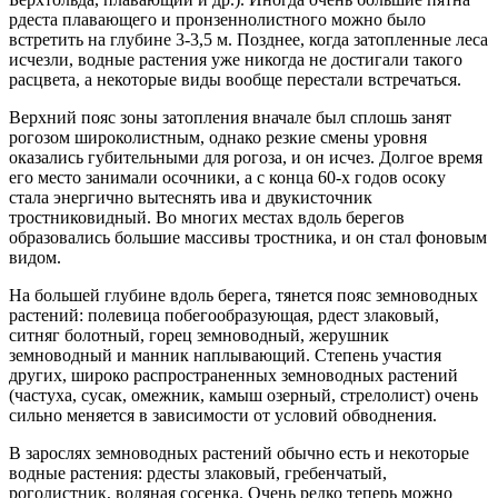
рдеста плавающего и пронзеннолистного можно было
встретить на глубине 3-3,5 м. Позднее, когда затопленные леса
исчезли, водные растения уже никогда не достигали такого
расцвета, а некоторые виды вообще перестали встречаться.
Верхний пояс зоны затопления вначале был сплошь занят
рогозом широколистным, однако резкие смены уровня
оказались губительными для рогоза, и он исчез. Долгое время
его место занимали осочники, а с конца 60-х годов осоку
стала энергично вытеснять ива и двукисточник
тростниковидный. Во многих местах вдоль берегов
образовались большие массивы тростника, и он стал фоновым
видом.
На большей глубине вдоль берега, тянется пояс земноводных
растений: полевица побегообразующая, рдест злаковый,
ситняг болотный, горец земноводный, жерушник
земноводный и манник наплывающий. Степень участия
других, широко распространенных земноводных растений
(частуха, сусак, омежник, камыш озерный, стрелолист) очень
сильно меняется в зависимости от условий обводнения.
В зарослях земноводных растений обычно есть и некоторые
водные растения: рдесты злаковый, гребенчатый,
роголистник, водяная сосенка. Очень редко теперь можно