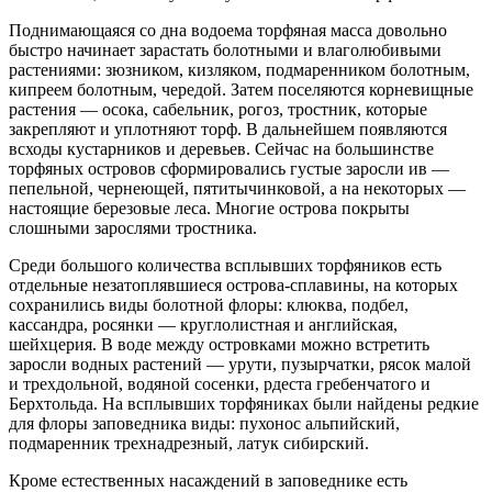
Поднимающаяся со дна водоема торфяная масса довольно
быстро начинает зарастать болотными и влаголюбивыми
растениями: зюзником, кизляком, подмаренником болотным,
кипреем болотным, чередой. Затем поселяются корневищные
растения — осока, сабельник, рогоз, тростник, которые
закрепляют и уплотняют торф. В дальнейшем появляются
всходы кустарников и деревьев. Сейчас на большинстве
торфяных островов сформировались густые заросли ив —
пепельной, чернеющей, пятитычинковой, а на некоторых —
настоящие березовые леса. Многие острова покрыты
слошными зарослями тростника.
Среди большого количества всплывших торфяников есть
отдельные незатоплявшиеся острова-сплавины, на которых
сохранились виды болотной флоры: клюква, подбел,
кассандра, росянки — круглолистная и английская,
шейхцерия. В воде между островками можно встретить
заросли водных растений — урути, пузырчатки, рясок малой
и трехдольной, водяной сосенки, рдеста гребенчатого и
Берхтольда. На всплывших торфяниках были найдены редкие
для флоры заповедника виды: пухонос альпийский,
подмаренник трехнадрезный, латук сибирский.
Кроме естественных насаждений в заповеднике есть