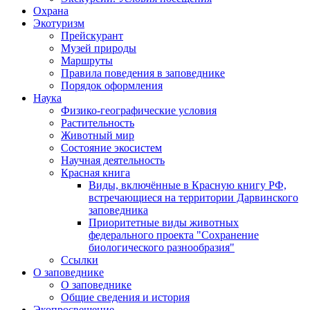
Охрана
Экотуризм
Прейскурант
Музей природы
Маршруты
Правила поведения в заповеднике
Порядок оформления
Наука
Физико-географические условия
Растительность
Животный мир
Состояние экосистем
Научная деятельность
Красная книга
Виды, включённые в Красную книгу РФ,
встречающиеся на территории Дарвинского
заповедника
Приоритетные виды животных
федерального проекта "Сохранение
биологического разнообразия"
Ссылки
О заповеднике
О заповеднике
Общие сведения и история
Экопросвещение