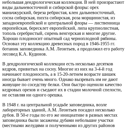
небольшая дендрологическая коллекция. В ней произрастают
виды дальневосточной и сибирской флоры: орех
маньчжурский, береза ребристая, клен дальневосточный,
сосна сибирская, пихта сибирская, роза морщинистая, из
западноевропейской и центральной флоры — лиственница
европейская, бересклет европейский, липа крупнолистная,
тополь серебристый, сирень венгерская и многие другие.
Хорошо плодоносит опытный сад черноплодной рябины.
Основал эту коллекцию древесных пород в 1946-1955 гг.
ботаник заповедника А.М. Леонтьев, а продолжил его работу
лесовед К.А. Кудинов.
В дендрологической коллекции есть несколько десятков
кедров, привитых на сосну. Многие из них на 3-4-й год
начинают плодоносить, а в 15-20-летнем возрасте шишек
иногда бывает очень много. Однако вызревать им не дают
живущие по соседству белки. Они быстро оценили качество
кедровых орехов и съедают их в стадии молочной спелости,
не оставляя ни одного орешка.
В 1948 г. на центральной усадьбе заповедника, возле
лабораторных зданий, А.М. Леонтьев посадил несколько
дубов. В 50-е годы по его же инициативе в разных местах
заповедника были засажены дубами небольшие участки
(местными желудями и полученными из других районов