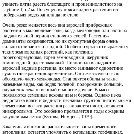
увидеть пятна рдеста блестящего и пронзеннолистного на
глубине 1,5-2 м. По существу пояса водных растений на
побережьях водохранилища не стало.
Очень резко меняется весь вид зарослей прибрежных
растений в маловодные годы, когда мелководья или часть их
на длительный период становятся сушей. Растения-
доминанты сохраняются, но их сухопутная форма очень
сильно отличается от водной. Особенно ярко это выражено у
таких земноводных растений, как полевица
побегообразующая, горец земноводный, жерушник
земноводный, рдест злаковый. Полностью выпадают из
зарослей водные растения, их место занимают однолетние
сухопутные растения-временники. Они же заселяют всю
обсохшую часть мелководья. Становятся обильны такие
наземные виды, как бодяк полевой, подорожник большой,
одуванчик лекарственный и многие другие. В массе
появляются семенные всходы ивы и березы. Однако из-за
недостатка влаги и бедности песчаных грунтов питательными
элементами все эти растения развиваются плохо, остаются
низкорослыми. Это особенно проявляется в годы с жарким
засушливым летом (Кутова, Немцева, 1979).
Заканчивая описание растительности зоны временного
затопления, остается упомянуть о всплывших торфяниках.