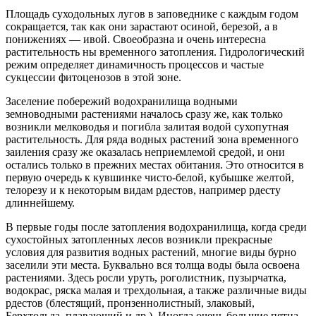
Площадь суходольных лугов в заповеднике с каждым годом
сокращается, так как они зарастают осиной, березой, а в
понижениях — ивой. Своеобразна и очень интересна
растительность ны временного затопления. Гидрологический
режим определяет динамичность процессов и частые
сукцессии фитоценозов в этой зоне.
Заселение побережий водохранилища водными
земноводными растениями началось сразу же, как только
возникли мелководья и погибла залитая водой сухопутная
растительность. Для ряда водных растений зона временного
заиления сразу же оказалась неприемлемой средой, и они
остались только в прежних местах обитания. Это относится в
первую очередь к кувшинке чисто-белой, кубышке желтой,
телорезу и к некоторым видам рдестов, например рдесту
длиннейшему.
В первые годы после затопления водохранилища, когда среди
сухостойных затопленных лесов возникли прекрасные
условия для развития водных растений, многие виды бурно
заселили эти места. Буквально вся толща воды была освоена
растениями. Здесь росли уруть, роголистник, пузырчатка,
водокрас, ряска малая и трехдольная, а также различные виды
рдестов (блестящий, пронзеннолистный, злаковый,
Берхтольда, плавающий и др.). Иногда очень большие пятна