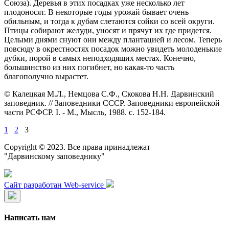
Союза). Деревья в этих посадках уже несколько лет
плодоносят. В некоторые годы урожай бывает очень
обильным, и тогда к дубам слетаются сойки со всей округи.
Птицы собирают желуди, уносят и прячут их где придется.
Целыми днями снуют они между плантацией и лесом. Теперь
повсюду в окрестностях посадок можно увидеть молоденькие
дубки, порой в самых неподходящих местах. Конечно,
большинство из них погибнет, но какая-то часть
благополучно вырастет.
© Калецкая М.Л., Немцова С.Ф., Скокова Н.Н. Дарвинский
заповедник. // Заповедники СССР. Заповедники европейской
части РСФСР. I. - М., Мысль, 1988. с. 152-184.
1
2
3
Copyright © 2023. Все права принадлежат
"Дарвинскому заповеднику"
Сайт разработан Web-service
Написать нам