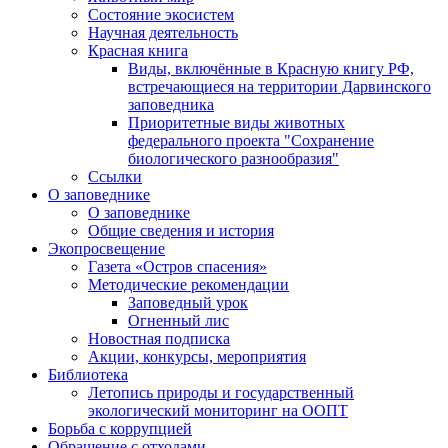
Состояние экосистем
Научная деятельность
Красная книга
Виды, включённые в Красную книгу РФ,
встречающиеся на территории Дарвинского
заповедника
Приоритетные виды животных
федерального проекта "Сохранение
биологического разнообразия"
Ссылки
О заповеднике
О заповеднике
Общие сведения и история
Экопросвещение
Газета «Остров спасения»
Методические рекомендации
Заповедный урок
Огненный лис
Новостная подписка
Акции, конкурсы, мероприятия
Библиотека
Летопись природы и государственный
экологический мониторинг на ООПТ
Борьба с коррупцией
Обращение с отходами