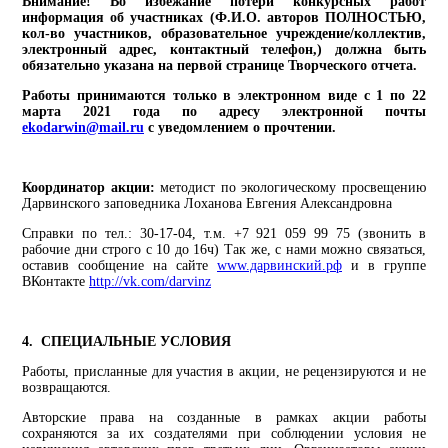
Внимание! Во избежание потери конкурсных работ
информация об участниках (Ф.И.О. авторов ПОЛНОСТЬЮ,
кол-во участников, образовательное учреждение/коллектив,
электронный адрес, контактный телефон,) должна быть
обязательно указана на первой странице Творческого отчета.
Работы принимаются только в электронном виде с 1 по 22
марта 2021 года по адресу электронной почты
ekodarwin@mail.ru
с уведомлением о прочтении.
Координатор акции:
методист по экологическому просвещению
Дарвинского заповедника Лоханова Евгения Александровна
Справки по тел.: 30-17-04, т.м. +7 921 059 99 75 (звонить в
рабочие дни строго с 10 до 16ч) Так же, с нами можно связаться,
оставив сообщение на сайте
www.дарвинский.рф
и в группе
ВКонтакте
http://vk.com/darvinz
4. СПЕЦИАЛЬНЫЕ УСЛОВИЯ
Работы, присланные для участия в акции, не рецензируются и не
возвращаются.
Авторские права на созданные в рамках акции работы
сохраняются за их создателями при соблюдении условия не