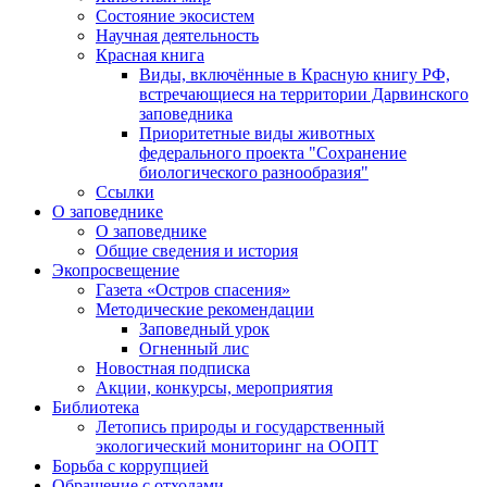
Состояние экосистем
Научная деятельность
Красная книга
Виды, включённые в Красную книгу РФ,
встречающиеся на территории Дарвинского
заповедника
Приоритетные виды животных
федерального проекта "Сохранение
биологического разнообразия"
Ссылки
О заповеднике
О заповеднике
Общие сведения и история
Экопросвещение
Газета «Остров спасения»
Методические рекомендации
Заповедный урок
Огненный лис
Новостная подписка
Акции, конкурсы, мероприятия
Библиотека
Летопись природы и государственный
экологический мониторинг на ООПТ
Борьба с коррупцией
Обращение с отходами