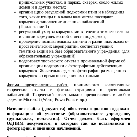
пришкольных участках, в парках, скверах, около жилых
домов и в других местах;
организацию регулярной подкормки птиц и наблюдения
того, какие птицы и в каком количестве посещают
кормушки; заполнение дневника наблюдений
(Приложение 1)
регулярный уход за кормушками в течении зимнего сезона
и снятии кормушек весной с места подкормки;
проведение познавательных занятий и различных эколого-
просветительских мероприятий, соответствующих
тематике акции на базе образовательного учреждения; (для
образовательных учреждений)
подготовку творческого отчета в произвольной форме об
организации подкормки с фотографиями действующих
кормушек. Желательно сделать фотографии размещенных
кормушек во время посещения их птицами.
Форма представления работ:
принимаются коллективные
творческие отчеты с фотоиллюстрациями и дневниками
наблюдений Творческий отчет можно предоставлять в любом
формате Microsoft (Word, PowerPoint и др.)
Название файла (документа) обязательно должно содержать
информацию об участнике (образовательное учреждение,
группа/класс, коллектив). Отчет должен быть оформлен
ОДНИМ документом, в который так же вставляются и
фотографии, и дневники наблюдений.