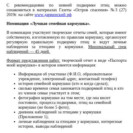
С рекомендациями по зимней подкормке птиц можно
ознакомиться в материалах Газеты «Остров спасения» №3 (27)
2019г. на сайте
www.дарвинский.рф
Номинация «Лучшая семейная кормушка».
В номинации участвуют творческие отчеты семей, которые имеют
собственную, изготовленную по правилам кормушку, организуют
регулярную правильную подкормку птиц и ведут личные
наблюдения за птицами у кормушки.
Минимальный срок
наблюдений — 45 дней.
Формат представления работ:
творческий отчет в виде «Паспорта
моей кормушки» в котором имеется информация:
Информация об участнике (Ф.И.О, образовательное
учреждение, электронный адрес, контактный телефон)
история семейной кормушки (кто и когда сделал);
сколько времени семья занимается подкормкой птиц и кто
из членов семьи участвует в этом;
фотографии кормушки на том месте, где она висит
постоянно, процесса подкормки, птиц на семейной
кормушке (не более 5 фото);
дневник наблюдений за птицами у кормушки
(Приложение 1);
личные наблюдения за птицами у кормушки, интересные
истории, выводы наблюдений