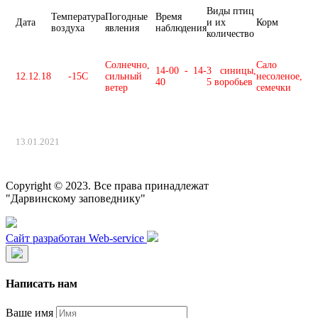
Виды птиц
Температура
Погодные
Время
Дата
и их
Корм
воздуха
явления
наблюдения
количество
Солнечно,
Сало
14-00 - 14-
3 синицы,
12.12.18
-15С
сильный
несоленое,
40
5 воробьев
ветер
семечки
13.01.2021
Copyright © 2023. Все права принадлежат
"Дарвинскому заповеднику"
Сайт разработан Web-service
Написать нам
Ваше имя